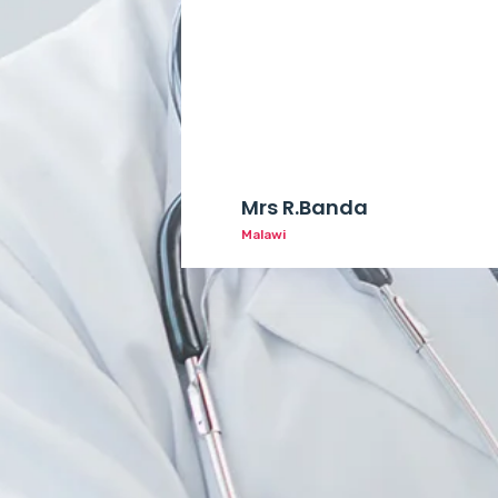
Mrs R.Banda
Malawi