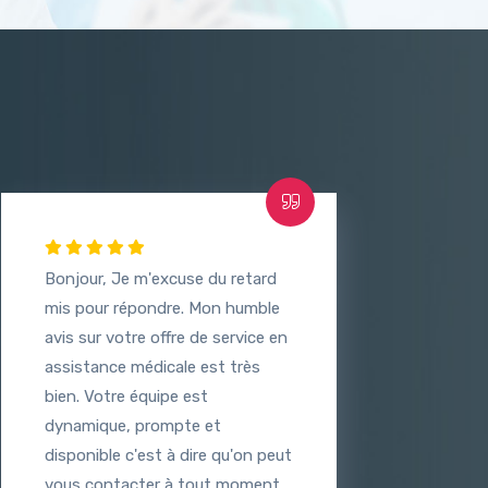
Bonjour, Je m'excuse du retard
mis pour répondre. Mon humble
avis sur votre offre de service en
assistance médicale est très
bien. Votre équipe est
dynamique, prompte et
disponible c'est à dire qu'on peut
vous contacter à tout moment.