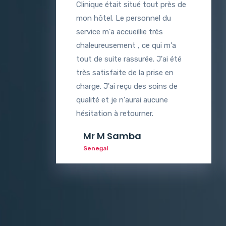
Clinique était situé tout près de
mon hôtel. Le personnel du
service m'a accueillie très
chaleureusement , ce qui m'a
tout de suite rassurée. J'ai été
très satisfaite de la prise en
charge. J'ai reçu des soins de
qualité et je n'aurai aucune
hésitation à retourner.
Mr M Samba
Senegal